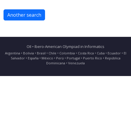
Another search
OII • Ibero-American Olympiad in Informatics
Argentina • Bolivia • Brasil • Chile • Colombia • Costa Rica • Cuba • Ecuador • El
Salvador • España • México • Perú • Portugal • Puerto Rico • República
Dominicana • Venezuela