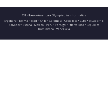
OII • Ibero-American Olympiad in Informatics
Argentina • Bolivia • Brasil • Chile • Colombia • Costa Rica • Cuba • Ecuador • El
Salvador • España • México • Perú • Portugal • Puerto Rico • República
Dominicana • Venezuela