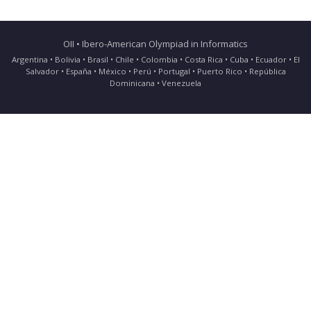
OII • Ibero-American Olympiad in Informatics
Argentina • Bolivia • Brasil • Chile • Colombia • Costa Rica • Cuba • Ecuador • El
Salvador • España • México • Perú • Portugal • Puerto Rico • República
Dominicana • Venezuela