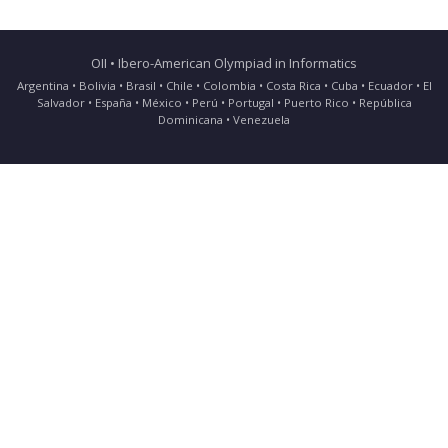
OII • Ibero-American Olympiad in Informatics
Argentina • Bolivia • Brasil • Chile • Colombia • Costa Rica • Cuba • Ecuador • El
Salvador • España • México • Perú • Portugal • Puerto Rico • República
Dominicana • Venezuela