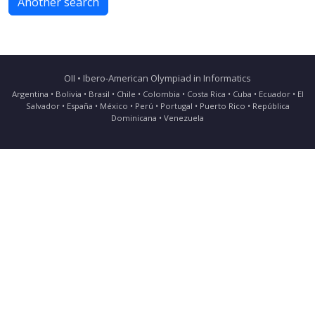
Another search
OII • Ibero-American Olympiad in Informatics
Argentina • Bolivia • Brasil • Chile • Colombia • Costa Rica • Cuba • Ecuador • El
Salvador • España • México • Perú • Portugal • Puerto Rico • República
Dominicana • Venezuela