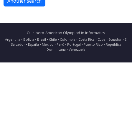
Another search
OII • Ibero-American Olympiad in Informatics
Argentina • Bolivia • Brasil • Chile • Colombia • Costa Rica • Cuba • Ecuador • El
Salvador • España • México • Perú • Portugal • Puerto Rico • República
Dominicana • Venezuela